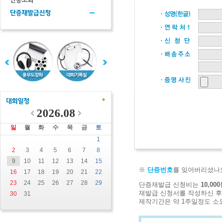
2026.08
일
월
화
수
목
금
토
1
2
3
4
5
6
7
8
9
10
11
12
13
14
15
※
단증번호
를 잊어버리셨나
16
17
18
19
20
21
22
23
24
25
26
27
28
29
단증재발급 신청비는
10,00
재발급 신청서를 작성하신 후
30
31
제작기간은 약 1주일정도 소