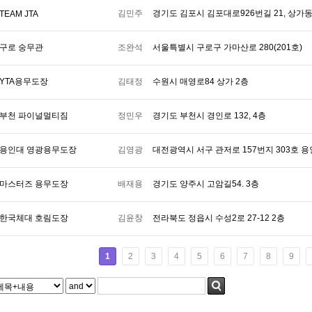
김민주
경기도 김포시 김포대로926번길 21, 상가동
TEAM JTA
구로 숭무관
조완석
서울특별시 구로구 가마산로 280(201호)
YTA용무도장
김태정
수원시 매영로84 상가 2층
부천 파이널멀티짐
정민우
경기도 부천시 경인로 132, 4층
용인대 영광용무도장
김영광
대전광역시 서구 관저로 157번지 303호
마스터즈 용무도장
배재용
경기도 양주시 고암길54. 3층
한국체대 호림도장
김윤창
전라북도 정읍시 수성2로 27-12 2층
1
2
3
4
5
6
7
8
9