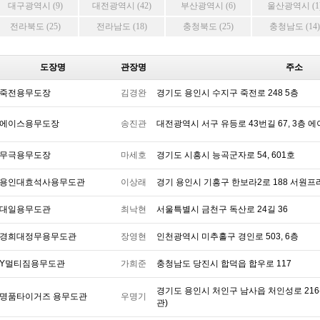
대구광역시 (9)
대전광역시 (42)
부산광역시 (6)
울산광역시 (1
전라북도 (25)
전라남도 (18)
충청북도 (25)
충청남도 (14)
도장명
관장명
주소
죽전용무도장
김경완
경기도 용인시 수지구 죽전로 248 5층
에이스용무도장
송진관
대전광역시 서구 유등로 43번길 67, 3층
무극용무도장
마세호
경기도 시흥시 능곡군자로 54, 601호
용인대효석사용무도관
이상래
경기 용인시 기흥구 한보라2로 188 서원프
대일용무도관
최낙현
서울특별시 금천구 독산로 24길 36
경희대정무용무도관
장영현
인천광역시 미추홀구 경인로 503, 6층
Y멀티짐용무도관
가희준
충청남도 당진시 합덕읍 합우로 117
경기도 용인시 처인구 남사읍 처인성로 216
명품타이거즈 용무도관
우명기
관)