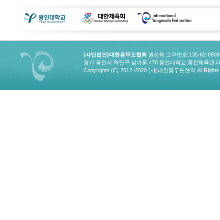
(사단법인)대한용무도협회
권순혁 고유번호:135-82-090
경기 용인시 처인구 삼가동 470 용인대학교 종합체육관 대한용무도협회
Copyrights (C) 2012~2020 (사)대한용무도협회 All Rights 