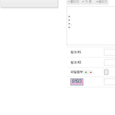
링크 #1
링크 #2
파일첨부