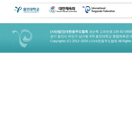
(사단법인)대한용무도협회
권순혁 고유번호:135-82-090
경기 용인시 처인구 삼가동 470 용인대학교 종합체육관 대한용무도협회
Copyrights (C) 2012~2020 (사)대한용무도협회 All Rights 