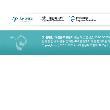
(사단법인)대한용무도협회
권순혁 고유번호:135-82-090
경기 용인시 처인구 삼가동 470 용인대학교 종합체육관 대한용무도협회
Copyrights (C) 2012~2020 (사)대한용무도협회 All Rights 