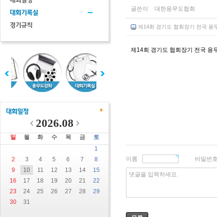
글쓴이
대한용무도협회
제14회 경기도 협회장기 전국 용무도대
제14회 경기도 협회장기 전국 용
2026.08
일
월
화
수
목
금
토
1
이름
비밀번
2
3
4
5
6
7
8
9
10
11
12
13
14
15
댓글을 입력하세요.
16
17
18
19
20
21
22
23
24
25
26
27
28
29
30
31