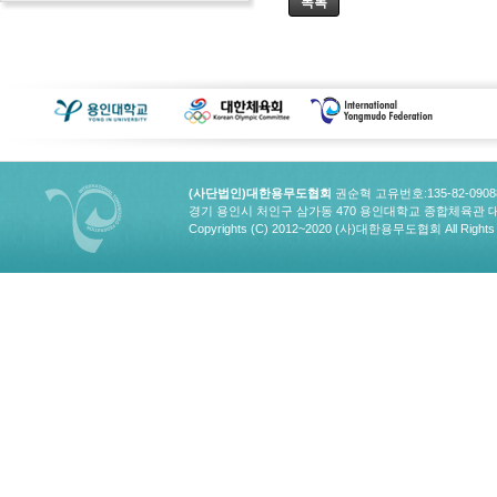
목록
(사단법인)대한용무도협회
권순혁 고유번호:135-82-090
경기 용인시 처인구 삼가동 470 용인대학교 종합체육관 대한용무도협회
Copyrights (C) 2012~2020 (사)대한용무도협회 All Rights 