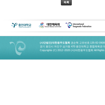
목록
(사단법인)대한용무도협회
권순혁 고유번호:135-82-090
경기 용인시 처인구 삼가동 470 용인대학교 종합체육관 대한용무도협회
Copyrights (C) 2012~2020 (사)대한용무도협회 All Rights 