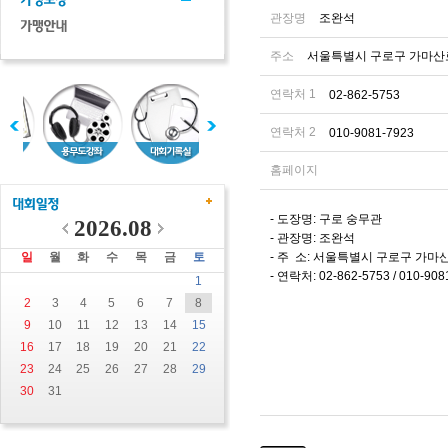
관장명
조완석
주소
서울특별시 구로구 가마산로 
연락처 1
02-862-5753
연락처 2
010-9081-7923
홈페이지
- 도장명: 구로 숭무관
2026.08
- 관장명: 조완석
일
월
화
수
목
금
토
- 주 소: 서울특별시 구로구 가마산로
- 연락처: 02-862-5753 / 010-908
1
2
3
4
5
6
7
8
9
10
11
12
13
14
15
16
17
18
19
20
21
22
23
24
25
26
27
28
29
30
31