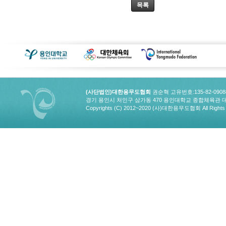
목록
(사단법인)대한용무도협회
권순혁 고유번호:135-82-090
경기 용인시 처인구 삼가동 470 용인대학교 종합체육관 대한용무도협회
Copyrights (C) 2012~2020 (사)대한용무도협회 All Rights 