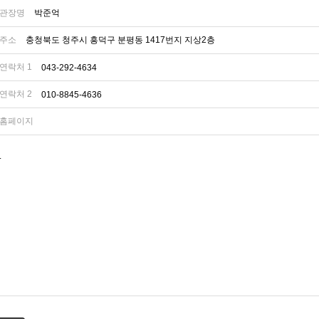
관장명
박준억
주소
충청북도 청주시 흥덕구 분평동 1417번지 지상2층
연락처 1
043-292-4634
연락처 2
010-8845-4636
홈페이지
.