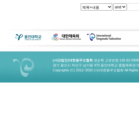
(사단법인)대한용무도협회
권순혁 고유번호:135-82-090
경기 용인시 처인구 삼가동 470 용인대학교 종합체육관 대한용무도협회
Copyrights (C) 2012~2020 (사)대한용무도협회 All Rights 