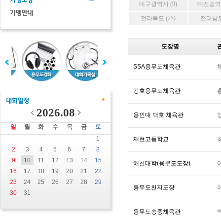
대구광역시 (9)
대전광역시
전라북도 (25)
전라남도 
도장명
SSA용무도체육관
강호용무도체육관
2026.08
용인대 백호 체육관
일
월
화
수
목
금
토
1
재현고등학교
2
3
4
5
6
7
8
9
10
11
12
13
14
15
해천대학(용무도도장)
16
17
18
19
20
21
22
23
24
25
26
27
28
29
용무도천지도장
30
31
용무도송중체육관