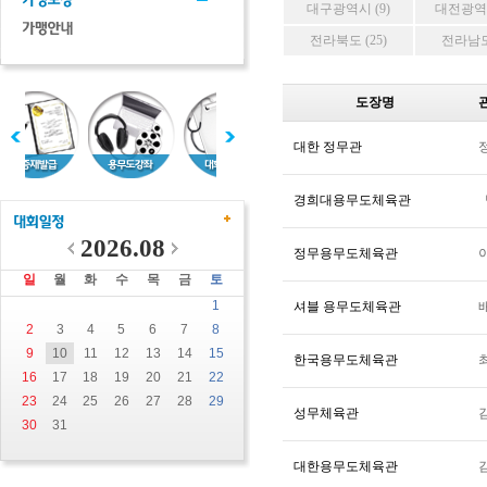
대구광역시 (9)
대전광역시
전라북도 (25)
전라남도 
도장명
대한 정무관
경희대용무도체육관
2026.08
정무용무도체육관
일
월
화
수
목
금
토
1
셔블 용무도체육관
2
3
4
5
6
7
8
9
10
11
12
13
14
15
한국용무도체육관
16
17
18
19
20
21
22
23
24
25
26
27
28
29
성무체육관
30
31
대한용무도체육관