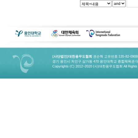
(사단법인)대한용무도협회
권순혁 고유번호:135-82-090
경기 용인시 처인구 삼가동 470 용인대학교 종합체육관 대한용무도협회
Copyrights (C) 2012~2020 (사)대한용무도협회 All Rights 