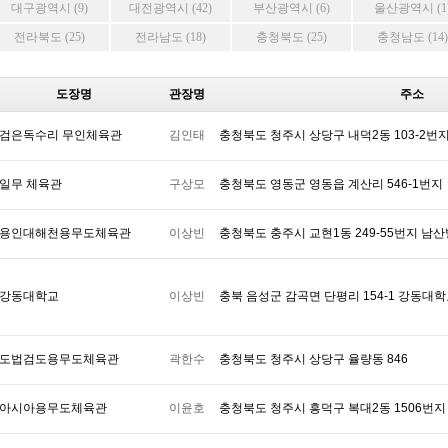
대구광역시 (9)
대전광역시 (42)
부산광역시 (6)
울산광역시 (1
전라북도 (25)
전라남도 (18)
충청북도 (25)
충청남도 (14)
도장명
관장명
주소
검은독수리 무인체육관
김인태
충청북도 청주시 상당구 내덕2동 103-2번지
일무 체육관
구상모
충청북도 영동군 영동읍 계산리 546-1번지
용인대해천용무도체육관
이상빈
충청북도 충주시 교현1동 249-55번지 남
강동대학교
이상빈
충북 음성군 감곡면 단평리 154-1 강동대
도법검도용무도체육관
곽한수
충청북도 청주시 상당구 율량동 846
아시아용무도체육관
이윤호
충청북도 청주시 흥덕구 복대2동 1506번지