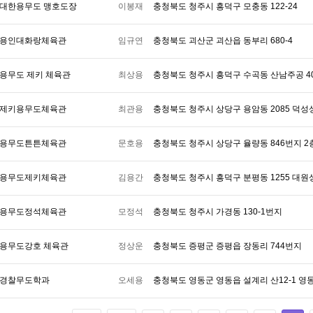
대한용무도 맹호도장
이봉재
충청북도 청주시 흥덕구 모충동 122-24
용인대화랑체육관
임규연
충청북도 괴산군 괴산읍 동부리 680-4
용무도 제키 체육관
최상용
충청북도 청주시 흥덕구 수곡동 산남주공 40
제키용무도체육관
최관용
충청북도 청주시 상당구 용암동 2085 덕성
용무도튼튼체육관
문호용
충청북도 청주시 상당구 율량동 846번지 2
용무도제키체육관
김용간
충청북도 청주시 흥덕구 분평동 1255 대원
용무도정석체육관
모정석
충청북도 청주시 가경동 130-1번지
용무도강호 체육관
정상운
충청북도 증평군 증평읍 장동리 744번지
경찰무도학과
오세용
충청북도 영동군 영동읍 설계리 산12-1 