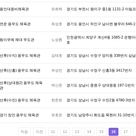
용인대웅비체육관
유희택
경기도 부천시 원미구 중1동 1131-2 미림
연운 용무도 체육관
최성호
경기도 용인시 처인구 남사면 봉무리 646-
인천광역시 계양구 계산4동 1085-2 은행
동이무예 체대 무도관
노성환
호
선후(수지) 용무도 체육관
김태호
경기도 성남시 수정구 양지동 338번지 삼남
선후(신흥) 용무도 체육관
위성민
경기도 성남시 수정구 신흥3동 3417번지
선후(상대원2) 용무도 체육
박신준
경기도 성남시 중원구 상대원동 197-1번지
관
선후(수진) 용무도 체육관
한준희
경기도 성남시 수정구 수진2동 4780-3번지
경기 장안 용무도 체육관
유호운
경기도 남양주시 화도읍 묵현리 31-10번지 
처음
이전
11
12
13
14
15
16
17