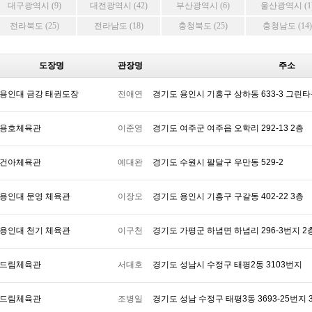
대구광역시 (9)
대전광역시 (42)
부산광역시 (6)
울산광역시 (1
전라북도 (25)
전라남도 (18)
충청북도 (25)
충청남도 (14)
도장명
관장명
주소
용인대 금강 태권도장
전애연
경기도 용인시 기흥구 상하동 633-3 그린타원
용호체육관
이준영
경기도 여주군 여주읍 오학리 292-13 2층
건아체육관
예대완
경기도 수원시 팔달구 우만동 529-2
용인대 문영 체육관
이장오
경기도 용인시 기흥구 구갈동 402-22 3층
용인대 천기 체육관
이구천
경기도 가평군 하념면 하념리 296-3번지 2
드림체육관
서대호
경기도 성남시 수정구 태평2동 3103번지
드림체육관
조병일
경기도 성남 수정구 태평3동 3693-25번지 