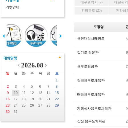
대구광역시 (9)
대전광역시
전라북도 (25)
전라남도 
도장명
용인대석사태권도
합기도 청운관
2026.08
용무도청룡관
일
월
화
수
목
금
토
1
형곡용무도체육관
2
3
4
5
6
7
8
9
10
11
12
13
14
15
태풍용무도체육관
16
17
18
19
20
21
22
23
24
25
26
27
28
29
계명석사용무도체육관
30
31
상산 용무도체육관