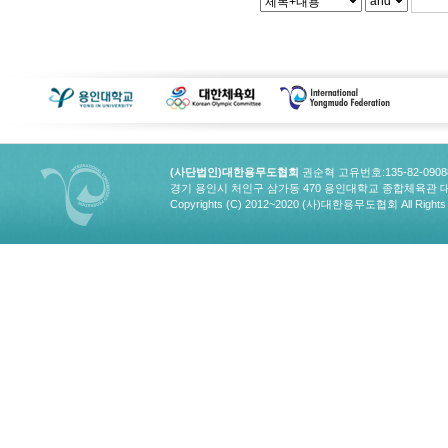
(사단법인)대한용무도협회
권순혁 고유번호:135-82-090
경기 용인시 처인구 삼가동 470 용인대학교 종합체육관 대한용무도협회
Copyrights (C) 2012~2020 (사)대한용무도협회 All Rights 