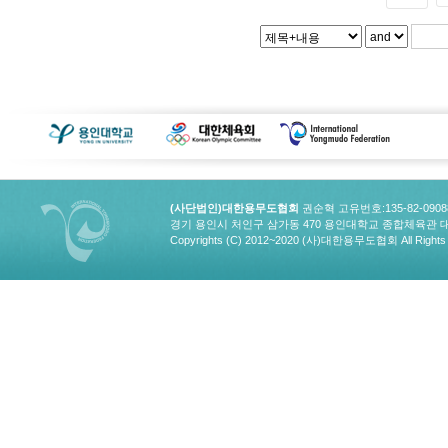
(사단법인)대한용무도협회
권순혁 고유번호:135-82-090
경기 용인시 처인구 삼가동 470 용인대학교 종합체육관 대한용무도협회
Copyrights (C) 2012~2020 (사)대한용무도협회 All Rights 