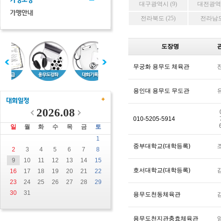
대구광역시 (9)
대전광역시
전라북도 (25)
전라남도 
도장명
무궁화 용무도 체육관
용인대 용무도 무도관
2026.08
010-5205-5914
일
월
화
수
목
금
토
1
중부대학교(대학등록)
2
3
4
5
6
7
8
9
10
11
12
13
14
15
호서대학교(대학등록)
16
17
18
19
20
21
22
23
24
25
26
27
28
29
30
31
용무도천동체육관
용무도천지관충효체육관