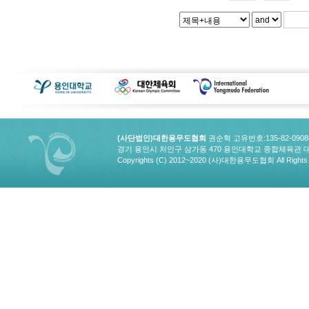
(사단법인)대한용무도협회
권순혁 고유번호:135-82-090
경기 용인시 처인구 삼가동 470 용인대학교 종합체육관 대한용무도협회
Copyrights (C) 2012~2020 (사)대한용무도협회 All Rights 