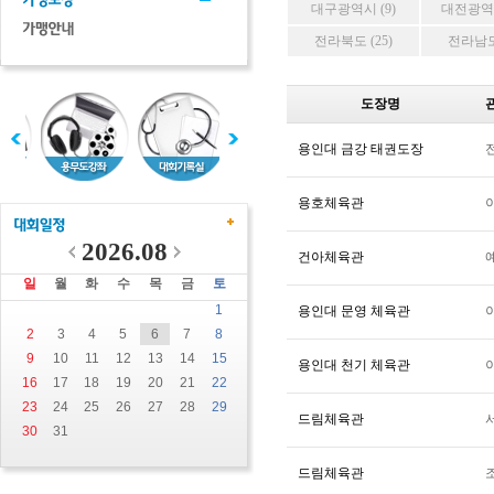
대구광역시 (9)
대전광역시
전라북도 (25)
전라남도 
도장명
용인대 금강 태권도장
용호체육관
2026.08
건아체육관
일
월
화
수
목
금
토
1
용인대 문영 체육관
2
3
4
5
6
7
8
9
10
11
12
13
14
15
용인대 천기 체육관
16
17
18
19
20
21
22
23
24
25
26
27
28
29
드림체육관
30
31
드림체육관