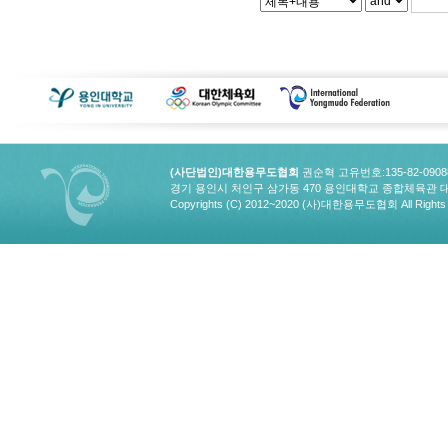
(사단법인)대한용무도협회
권순혁 고유번호:135-82-090
경기 용인시 처인구 삼가동 470 용인대학교 종합체육관 대한용무도협회
Copyrights (C) 2012~2020 (사)대한용무도협회 All Rights 