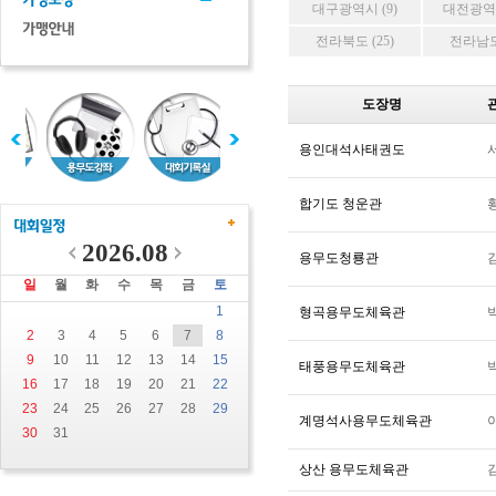
대구광역시 (9)
대전광역시
전라북도 (25)
전라남도 
도장명
용인대석사태권도
합기도 청운관
2026.08
용무도청룡관
일
월
화
수
목
금
토
1
형곡용무도체육관
2
3
4
5
6
7
8
9
10
11
12
13
14
15
태풍용무도체육관
16
17
18
19
20
21
22
23
24
25
26
27
28
29
계명석사용무도체육관
30
31
상산 용무도체육관