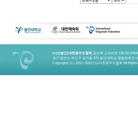
(사단법인)대한용무도협회
권순혁 고유번호:135-82-090
경기 용인시 처인구 삼가동 470 용인대학교 종합체육관 대한용무도협회
Copyrights (C) 2012~2020 (사)대한용무도협회 All Rights 