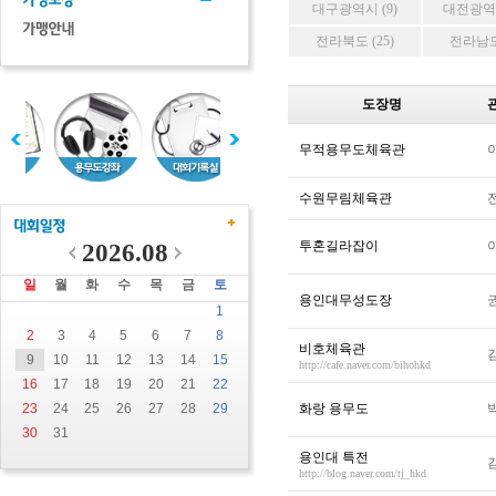
대구광역시 (9)
대전광역시
전라북도 (25)
전라남도 
도장명
무적용무도체육관
수원무림체육관
투혼길라잡이
2026.08
일
월
화
수
목
금
토
용인대무성도장
1
2
3
4
5
6
7
8
비호체육관
9
10
11
12
13
14
15
http://cafe.naver.com/bihohkd
16
17
18
19
20
21
22
23
24
25
26
27
28
29
화랑 용무도
30
31
용인대 특전
http://blog.naver.com/tj_hkd