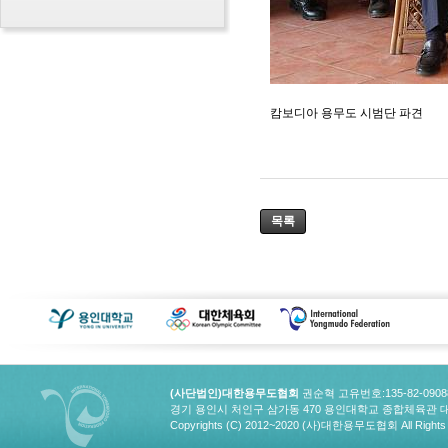
캄보디아 용무도 시범단 파견
목록
(사단법인)대한용무도협회
권순혁 고유번호:135-82-090
경기 용인시 처인구 삼가동 470 용인대학교 종합체육관 대한용무도협회
Copyrights (C) 2012~2020 (사)대한용무도협회 All Rights 