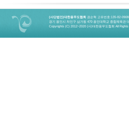
(사단법인)대한용무도협회
권순혁 고유번호:135-82-090
경기 용인시 처인구 삼가동 470 용인대학교 종합체육관 대한용무도협회
Copyrights (C) 2012~2020 (사)대한용무도협회 All Rights 