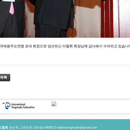
국제용무도연맹 초대 회장으로 당선되신 이철휘 회장님께 감사패가 수여되고 있습니다
목록
도협회
권순혁 고유번호:135-82-09088
E-mail:kyongmudo@gmail.com