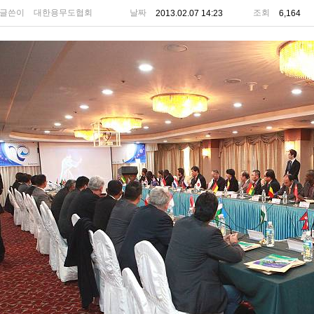
글쓴이
대한용무도협회
날짜
조회
2013.02.07 14:23
6,164