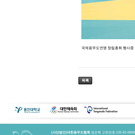
국제용무도연맹 창립총회 행사중 
목록
(사단법인)대한용무도협회
권순혁 고유번호:135-82-090