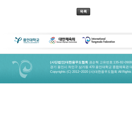
목록
(사단법인)대한용무도협회
권순혁 고유번호:135-82-090
경기 용인시 처인구 삼가동 470 용인대학교 종합체육관 대한용무도협회
Copyrights (C) 2012~2020 (사)대한용무도협회 All Rights 