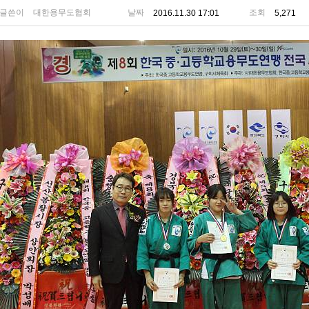
글쓴이
대한용무도협회
날짜
조회
2016.11.30 17:01
5,271