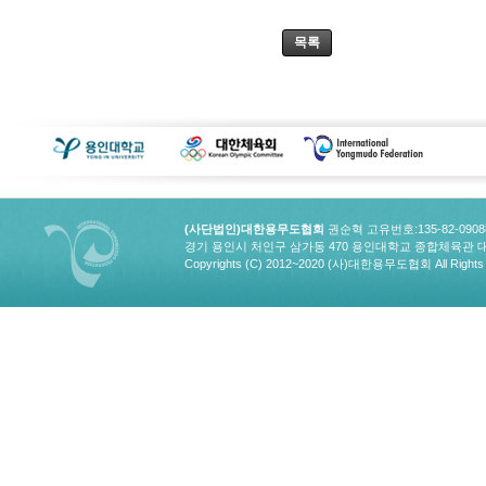
목록
(사단법인)대한용무도협회
권순혁 고유번호:135-82-090
경기 용인시 처인구 삼가동 470 용인대학교 종합체육관 대한용무도협회
Copyrights (C) 2012~2020 (사)대한용무도협회 All Rights 