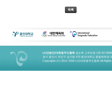
목록
(사단법인)대한용무도협회
권순혁 고유번호:135-82-090
경기 용인시 처인구 삼가동 470 용인대학교 종합체육관 대한용무도협회
Copyrights (C) 2012~2020 (사)대한용무도협회 All Rights 