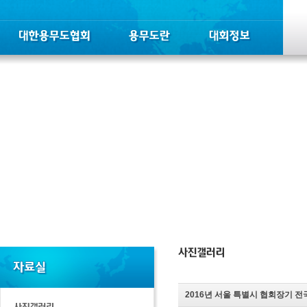
2016년 서울 특별시 협회장기 