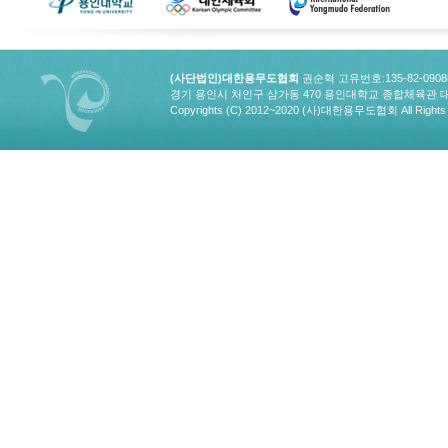
(사단법인)대한용무도협회
권순혁 고유번호:135-82-090
경기 용인시 처인구 삼가동 470 용인대학교 종합체육관 대한용무도협회
Copyrights (C) 2012~2020 (사)대한용무도협회 All Rights 