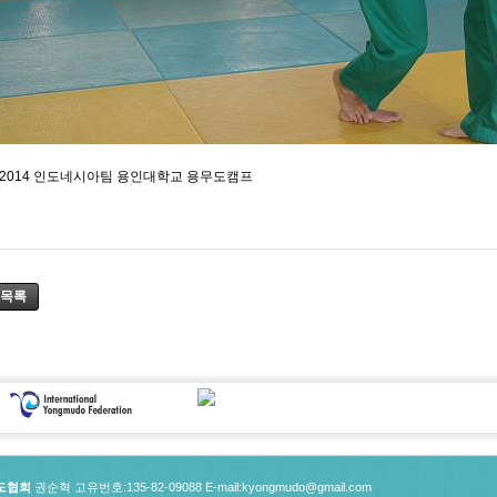
2014 인도네시아팀 용인대학교 용무도캠프
목록
도협회
권순혁 고유번호:135-82-09088
E-mail:kyongmudo@gmail.com