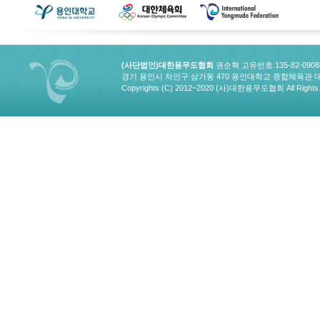
(사단법인)대한용무도협회
권순혁 고유번호:135-82-090
경기 용인시 처인구 삼가동 470 용인대학교 종합체육관 대한용무도협회
Copyrights (C) 2012~2020 (사)대한용무도협회 All Rights 