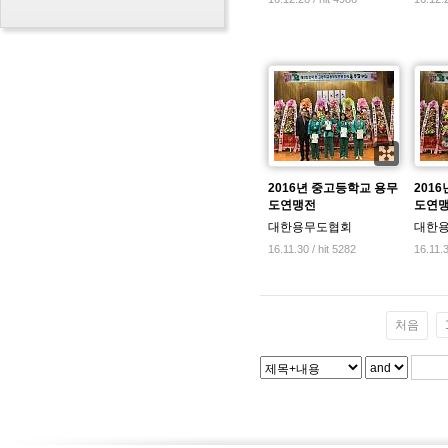
2016년 중고등학교 용무
201
도연맹전
도연
대한용무도협회
대한
16.11.30 / hit 5282
16.11.3
처음