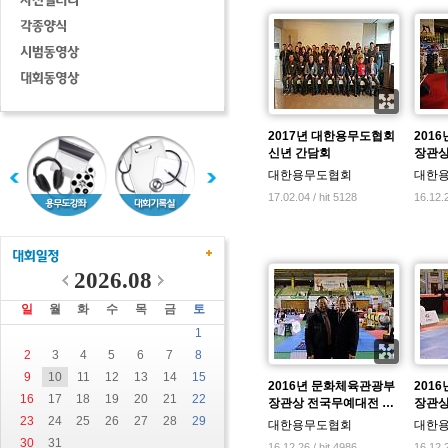
2017년 대한용무도협회
201
신년 간담회
장관상
대한용무도협회
대한
17.02.04 / hit 5128
16.12.2
2026.08
일
월
화
수
목
금
토
1
2
3
4
5
6
7
8
9
10
11
12
13
14
15
2016년 문화체육관광부
201
16
17
18
19
20
21
22
장관상 전국무예대전 …
장관상
23
24
25
26
27
28
29
대한용무도협회
대한
30
31
16.12.26 / hit 4986
16.12.2