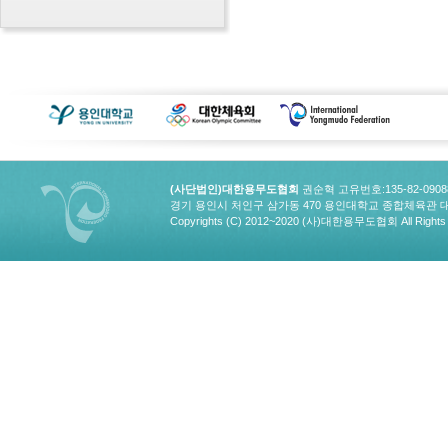
(사단법인)대한용무도협회
권순혁 고유번호:135-82-090
경기 용인시 처인구 삼가동 470 용인대학교 종합체육관 대한용무도협회
Copyrights (C) 2012~2020 (사)대한용무도협회 All Rights 