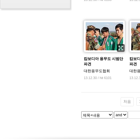
캄보디아 용무도 시범단
캄보디
파견
파견
대한용무도협회
대한
13.12.30 / hit 6101
13.12.3
처음