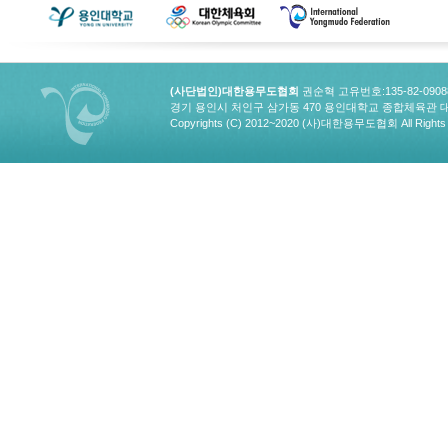
(사단법인)대한용무도협회
권순혁 고유번호:135-82-090
경기 용인시 처인구 삼가동 470 용인대학교 종합체육관 대한용무도협회
Copyrights (C) 2012~2020 (사)대한용무도협회 All Rights 