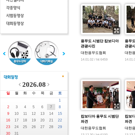
용무도 시범단 캄보디아
용무도
관광사진
관광
대한용무도협회
대한
14.01.02 / hit 6459
14.01.0
2026.08
일
월
화
수
목
금
토
1
2
3
4
5
6
7
8
9
10
11
12
13
14
15
캄보디아 용무도 시범단
캄보디
16
17
18
19
20
21
22
파견
파견
23
24
25
26
27
28
29
대한용무도협회
대한
30
31
13.12.30 / hit 6100
13.12.3