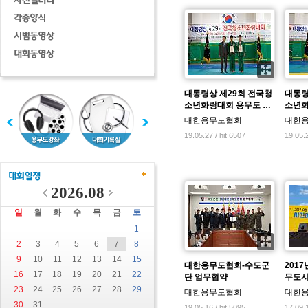
대통령상 제29회 전국청
대통령
소년화랑대회 용무도 …
소년화
대한용무도협회
대한
19.05.27 / hit 6507
19.05.2
2026.08
일
월
화
수
목
금
토
1
2
3
4
5
6
7
8
9
10
11
12
13
14
15
대한용무도협회-수도군
201
16
17
18
19
20
21
22
단 업무협약
무도
23
24
25
26
27
28
29
대한용무도협회
대한
30
31
19.05.16 / hit 5095
17.09.1