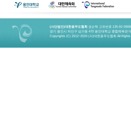
(사단법인)대한용무도협회
권순혁 고유번호:135-82-090
경기 용인시 처인구 삼가동 470 용인대학교 종합체육관 대한용무도협회
Copyrights (C) 2012~2020 (사)대한용무도협회 All Rights 