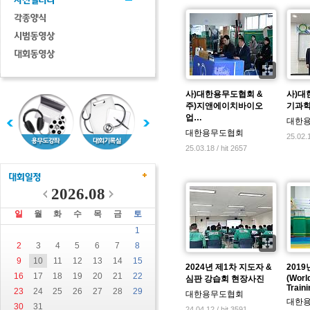
사)대한용무도협회 &
사)대
주)지앤에이치바이오
기과학
업…
대한
대한용무도협회
25.02.1
25.03.18 / hit 2657
2026.08
일
월
화
수
목
금
토
1
2
3
4
5
6
7
8
9
10
11
12
13
14
15
2024년 제1차 지도자 &
201
16
17
18
19
20
21
22
(Worl
심판 강습회 현장사진
Train
23
24
25
26
27
28
29
대한용무도협회
대한
30
31
24.04.12 / hit 3591