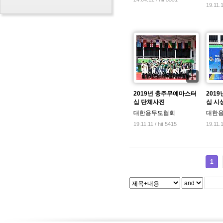
19.11.1
2019년 충주무예마스터
201
십 단체사진
십 시
대한용무도협회
대한
19.11.11 / hit 5415
19.11.1
1