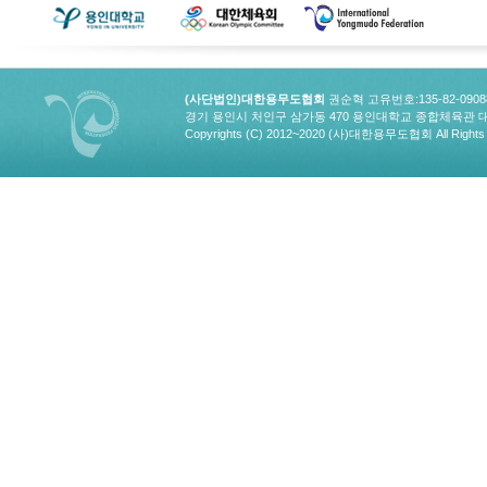
(사단법인)대한용무도협회
권순혁 고유번호:135-82-090
경기 용인시 처인구 삼가동 470 용인대학교 종합체육관 대한용무도협회
Copyrights (C) 2012~2020 (사)대한용무도협회 All Rights 