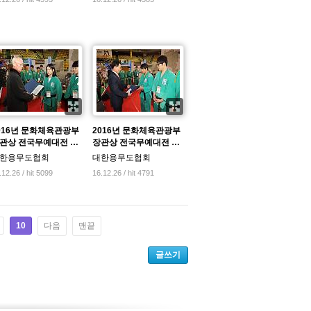
016년 문화체육관광부
2016년 문화체육관광부
관상 전국무예대전 …
장관상 전국무예대전 …
한용무도협회
대한용무도협회
.12.26 / hit 5099
16.12.26 / hit 4791
10
다음
맨끝
글쓰기