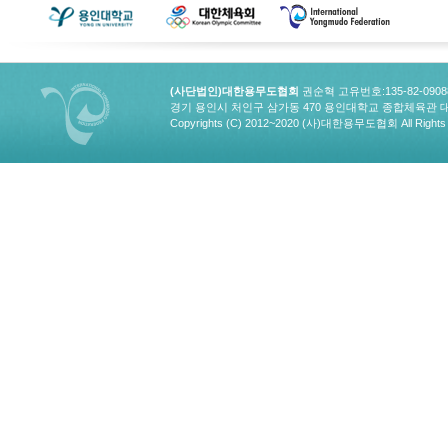
(사단법인)대한용무도협회
권순혁 고유번호:135-82-090
경기 용인시 처인구 삼가동 470 용인대학교 종합체육관 대한용무도협회
Copyrights (C) 2012~2020 (사)대한용무도협회 All Rights 