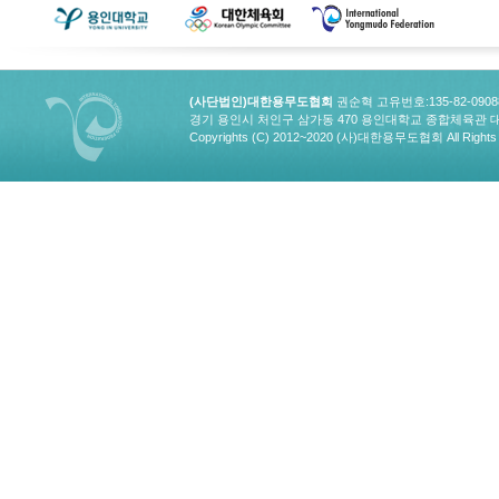
(사단법인)대한용무도협회
권순혁 고유번호:135-82-090
경기 용인시 처인구 삼가동 470 용인대학교 종합체육관 대한용무도협회
Copyrights (C) 2012~2020 (사)대한용무도협회 All Rights 