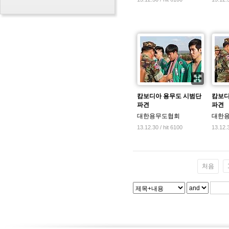
캄보디아 용무도 시범단
캄보디
파견
파견
대한용무도협회
대한
13.12.30 / hit 6100
13.12.3
처음