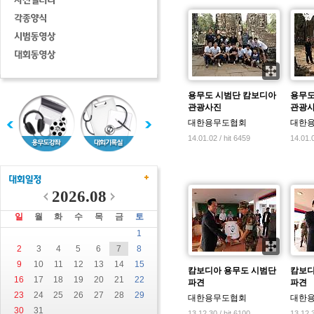
용무도 시범단 캄보디아
용무도
관광사진
관광
대한용무도협회
대한
14.01.02 / hit 6459
14.01.0
2026.08
일
월
화
수
목
금
토
1
2
3
4
5
6
7
8
9
10
11
12
13
14
15
캄보디아 용무도 시범단
캄보디
16
17
18
19
20
21
22
파견
파견
23
24
25
26
27
28
29
대한용무도협회
대한
30
31
13.12.30 / hit 6100
13.12.3