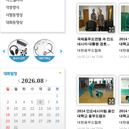
국제용무도연맹 과 인도
201
네시아 대통령 경호…
대학교
대한용무도협회
대한
14.05.12 / hit 7248
14.04.1
2026.08
일
월
화
수
목
금
토
1
2
3
4
5
6
7
8
9
10
11
12
13
14
15
2014 인도네시아팀 용인
201
16
17
18
19
20
21
22
대학교 용무도캠프
대학교
23
24
25
26
27
28
29
대한용무도협회
대한
30
31
14.04.16 / hit 7319
14.04.1