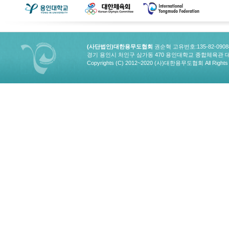
(사단법인)대한용무도협회
권순혁 고유번호:135-82-090
경기 용인시 처인구 삼가동 470 용인대학교 종합체육관 대한용무도협회
Copyrights (C) 2012~2020 (사)대한용무도협회 All Rights 