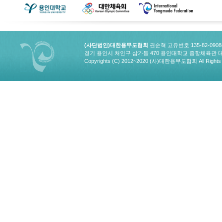
(사단법인)대한용무도협회
권순혁 고유번호:135-82-090
경기 용인시 처인구 삼가동 470 용인대학교 종합체육관 대한용무도협회
Copyrights (C) 2012~2020 (사)대한용무도협회 All Rights 