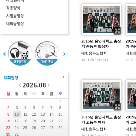
2015년 용인대학교 총장
201
기 중등부 입상자
기 중
대한용무도협회
대한
16.11.28 / hit 4814
16.11.2
2026.08
일
월
화
수
목
금
토
1
2
3
4
5
6
7
8
9
10
11
12
13
14
15
2015년 용인대학교 총장
201
16
17
18
19
20
21
22
기 고등부 여자
기 고
23
24
25
26
27
28
29
대한용무도협회
대한
30
31
16.11.28 / hit 4421
16.11.2