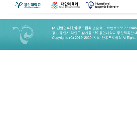
(사단법인)대한용무도협회
권순혁 고유번호:135-82-090
경기 용인시 처인구 삼가동 470 용인대학교 종합체육관 대한용무도협회
Copyrights (C) 2012~2020 (사)대한용무도협회 All Rights 