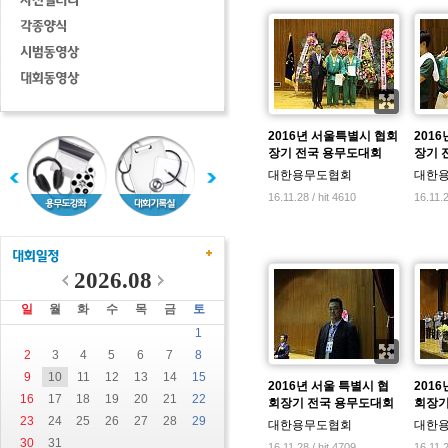
2016년 서울특별시 협회
201
장기 전국 용무도대회
장기 
대한용무도협회
대한
16.11.28 / hit 4610
16.11.2
2026.08
일
월
화
수
목
금
토
1
2
3
4
5
6
7
8
9
10
11
12
13
14
15
2016년 서울 특별시 협
201
16
17
18
19
20
21
22
회장기 전국 용무도대회
회장기
23
24
25
26
27
28
29
대한용무도협회
대한
30
31
16.11.28 / hit 4709
16.11.2