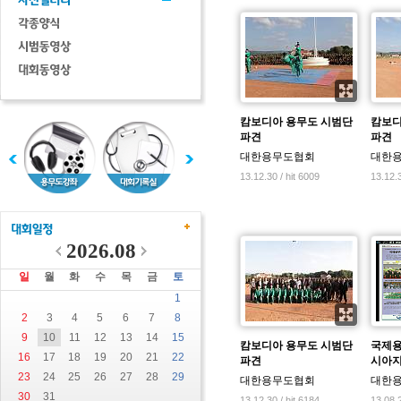
캄보디아 용무도 시범단
캄보디
파견
파견
대한용무도협회
대한
13.12.30 / hit 6009
13.12.3
2026.08
일
월
화
수
목
금
토
1
2
3
4
5
6
7
8
9
10
11
12
13
14
15
캄보디아 용무도 시범단
국제용
16
17
18
19
20
21
22
파견
시아지
23
24
25
26
27
28
29
대한용무도협회
대한
30
31
13.12.30 / hit 6184
13.08.2