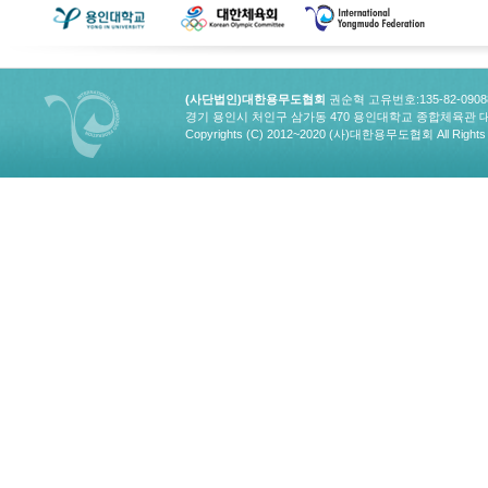
(사단법인)대한용무도협회
권순혁 고유번호:135-82-090
경기 용인시 처인구 삼가동 470 용인대학교 종합체육관 대한용무도협회
Copyrights (C) 2012~2020 (사)대한용무도협회 All Rights 