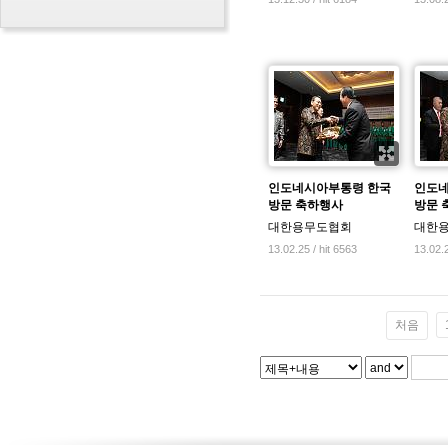
인도네시아부통령 한국
인도네
방문 축하행사
방문 
대한용무도협회
대한
13.02.25 / hit 6563
13.02.2
처음