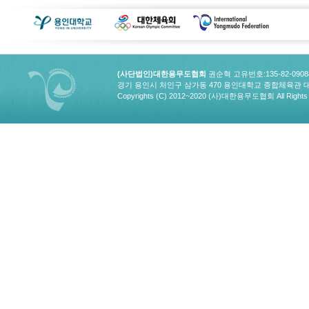
(사단법인)대한용무도협회
권순혁 고유번호:135-82-090
경기 용인시 처인구 삼가동 470 용인대학교 종합체육관 대한용무도협회
Copyrights (C) 2012~2020 (사)대한용무도협회 All Rights 