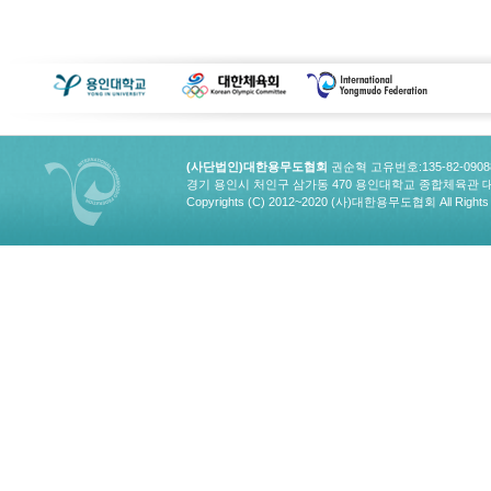
(사단법인)대한용무도협회
권순혁 고유번호:135-82-090
경기 용인시 처인구 삼가동 470 용인대학교 종합체육관 대한용무도협회
Copyrights (C) 2012~2020 (사)대한용무도협회 All Rights 