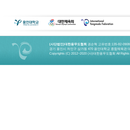
(사단법인)대한용무도협회
권순혁 고유번호:135-82-090
경기 용인시 처인구 삼가동 470 용인대학교 종합체육관 대한용무도협회
Copyrights (C) 2012~2020 (사)대한용무도협회 All Rights 