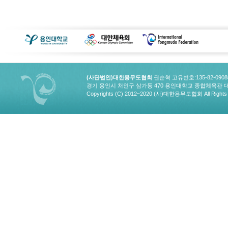
(사단법인)대한용무도협회
권순혁 고유번호:135-82-090
경기 용인시 처인구 삼가동 470 용인대학교 종합체육관 대한용무도협회
Copyrights (C) 2012~2020 (사)대한용무도협회 All Rights 