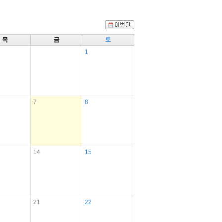
목
금
토
1
7
8
14
15
21
22