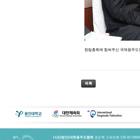
창립총회에 힘써주신 국제용무도
목록
(사단법인)대한용무도협회
권순혁 고유번호:135-82-090