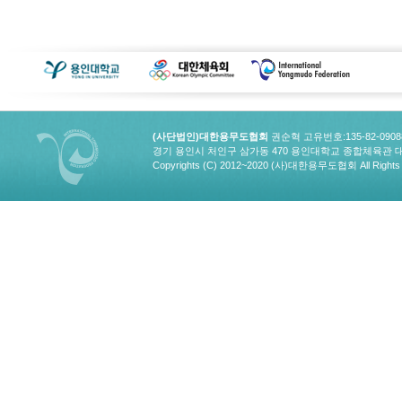
(사단법인)대한용무도협회
권순혁 고유번호:135-82-090
경기 용인시 처인구 삼가동 470 용인대학교 종합체육관 대한용무도협회
Copyrights (C) 2012~2020 (사)대한용무도협회 All Rights 