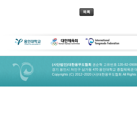
목록
(사단법인)대한용무도협회
권순혁 고유번호:135-82-090
경기 용인시 처인구 삼가동 470 용인대학교 종합체육관 대한용무도협회
Copyrights (C) 2012~2020 (사)대한용무도협회 All Rights 